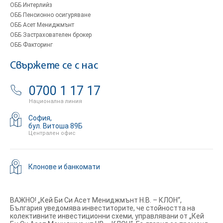
ОББ Интерлийз
ОББ Пенсионно осигуряване
ОББ Асет Мениджмънт
ОББ Застрахователен брокер
ОББ Факторинг
Свържете се с нас
0700 1 17 17
Национална линия
София,
бул. Витоша 89Б
Централен офис
Клонове и банкомати
ВАЖНО! „Кей Би Си Асет Мениджмънт Н.В. – КЛОН“,
България уведомява инвеститорите, че стойността на
колективните инвестиционни схеми, управлявани от „Кей