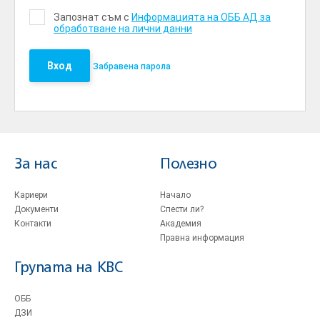
Запознат съм с
Информацията на ОББ АД за
обработване на лични данни
Вход
Забравена парола
За нас
Полезно
Кариери
Начало
Документи
Спести ли?
Контакти
Академия
Правна информация
Групата на KBC
ОББ
ДЗИ