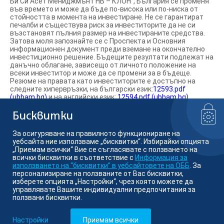
Би Си Асет Мениджмънт НВ – КЛОН“, България се променя
във времето и може да бъде по-висока или по-ниска от
стойността в момента на инвестиране. Не се гарантират
печалби и съществува риск за инвеститорите да не си
възстановят пълния размер на инвестираните средства.
Затова моля запознайте се с Проспекта и Основния
информационен документ преди вземане на окончателно
инвестиционно решение. Бъдещите резултати подлежат на
данъчно облагане, зависещо от личното положение на
всеки инвеститор и може да се промени за в бъдеще.
Резюме на правата като инвеститорите е достъпно на
следните хипервръзки, на български език:
12593.pdf
(ubbam.bg)
и на английски език:
12594.pdf (ubbam.bg)
.
Информираме ви, че „Кей Би Си Асет Мениджмънт Н.В.“
Белгия може да вземе решение да прекрати предлагането
Бисквитки
на фондовете на територията на Република България.
За осигуряване на правилното функциониране на
уебсайта ние използваме „бисквитки“. Избирайки опцията
Намерете ни в социалните мрежи:
„Приемам всички“ Вие се съгласявате с ползването на
всички бисквитки в съответствие с
Информация за
използването на “бисквитки” в уебсайтовете на ОББ
. За
персонализиране на ползваните от Вас бисквитки,
изберете опцията „Настройки“, чрез която можете да
© Кей Би Си Асет Мениджмънт
управлявате Вашите индивидуални предпочитания за
ползвани бисквитки.
Member of KBC group
Настройки
Приемам всички