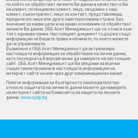
по който се обработват личните Ви данни в качеството Ви
на клиент, потенциален клиент, лице, свързано с наш
клиент, съконтрагент, лице за контакт, представляващ
юридическо лице или друга заинтересована страна. Без
значение за какви цели и на какви основания се обработват
личните Ви данни, ОББ Асет Мениджмънт ще се отнася към
тях с еднаква грижа. Настоящият документ съдържа също
информация за Вашите права и начините, по които можете
да ги упражнявате.
Възможно е ОББ Асет Мениджмънт да актуализира
настоящата информация за обработване на лични данни,
като последната й версия може да намерите на настоящия
сайт. ОББ Асет Мениджмънт ще Ви уведоми за всички
съществени промени в настоящата информация на
интернет сайта си или чрез друг комуникационен канал.
Повече информация за българското законодателство
относно защитата на личните данни можете да намерите
на интернет сайта на Комисията за защита на личните
данни:
www.cpdp.bg