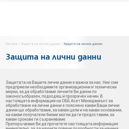
Начало
/
Защита на лични данни
/
Защита на лични данни
Защита на лични данни
Защитата на Вашите лични данни е важна за нас. Ние сме
предприели необходимите организационни и технически
мерки, за да обработваме личните Ви данни по
законосъобразен, подходящ и прозрачен начин. В
настоящата информация на ОББ Асет Мениджмънт за
обработване на лични данни е пояснено какви Ваши лични
данни ще обработваме, за какви цели и на какви основания,
на какви получатели бихме могли да ги предоставим, за
какви срокове ги съхраняваме.
Препоръчваме Ви да прочетете настоящата информация
внимателно, за да научите повече подробности за начина,