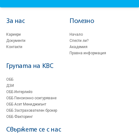
За нас
Полезно
Кариери
Начало
Документи
Спести ли?
Контакти
Академия
Правна информация
Групата на KBC
ОББ
ДЗИ
ОББ Интерлийз
ОББ Пенсионно осигуряване
ОББ Асет Мениджмънт
ОББ Застрахователен брокер
ОББ Факторинг
Свържете се с нас