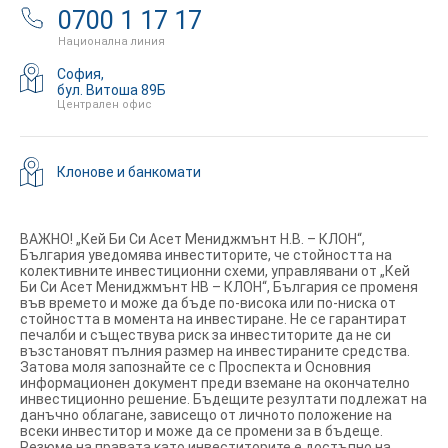
0700 1 17 17
Национална линия
София,
бул. Витоша 89Б
Централен офис
Клонове и банкомати
ВАЖНО! „Кей Би Си Асет Мениджмънт Н.В. – КЛОН“,
България уведомява инвеститорите, че стойността на
колективните инвестиционни схеми, управлявани от „Кей
Би Си Асет Мениджмънт НВ – КЛОН“, България се променя
във времето и може да бъде по-висока или по-ниска от
стойността в момента на инвестиране. Не се гарантират
печалби и съществува риск за инвеститорите да не си
възстановят пълния размер на инвестираните средства.
Затова моля запознайте се с Проспекта и Основния
информационен документ преди вземане на окончателно
инвестиционно решение. Бъдещите резултати подлежат на
данъчно облагане, зависещо от личното положение на
всеки инвеститор и може да се промени за в бъдеще.
Резюме на правата като инвеститорите е достъпно на