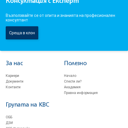
Консултация с Експерт
Възползвайте се от опита и знанията на професионален
консултант
Среща в клон
За нас
Полезно
Кариери
Начало
Документи
Спести ли?
Контакти
Академия
Правна информация
Групата на KBC
ОББ
ДЗИ