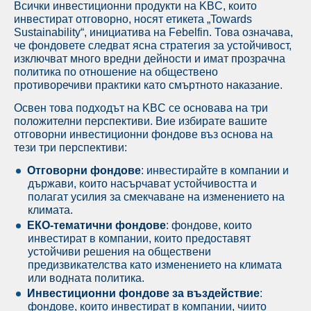
Всички инвестиционни продукти на KBC, които
инвестират отговорно, носят етикета „Towards
Sustainability“, инициатива на Febelfin. Това означава,
че фондовете следват ясна стратегия за устойчивост,
изключват много вредни дейности и имат прозрачна
политика по отношение на обществено
противоречиви практики като смъртното наказание.
Освен това подходът на KBC се основава на три
положителни перспективи. Вие избирате вашите
отговорни инвестиционни фондове въз основа на
тези три перспективи:
Отговорни фондове
: инвестирайте в компании и
държави, които насърчават устойчивостта и
полагат усилия за смекчаване на изменението на
климата.
ЕКО-тематични фондове
: фондове, които
инвестират в компании, които предоставят
устойчиви решения на обществени
предизвикателства като изменението на климата
или водната политика.
Инвестиционни фондове за въздействие
:
фондове, които инвестират в компании, чиито