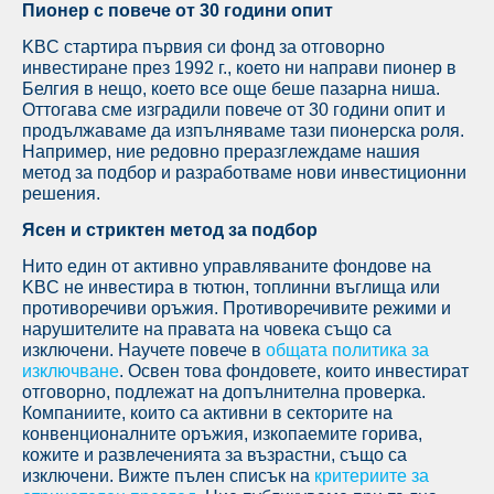
Пионер с повече от 30 години опит
KBC стартира първия си фонд за отговорно
инвестиране през 1992 г., което ни направи пионер в
Белгия в нещо, което все още беше пазарна ниша.
Оттогава сме изградили повече от 30 години опит и
продължаваме да изпълняваме тази пионерска роля.
Например, ние редовно преразглеждаме нашия
метод за подбор и разработваме нови инвестиционни
решения.
Ясен и стриктен метод за подбор
Нито един от активно управляваните фондове на
KBC не инвестира в тютюн, топлинни въглища или
противоречиви оръжия. Противоречивите режими и
нарушителите на правата на човека също са
изключени. Научете повече в
общата политика за
изключване
. Освен това фондовете, които инвестират
отговорно, подлежат на допълнителна проверка.
Компаниите, които са активни в секторите на
конвенционалните оръжия, изкопаемите горива,
кожите и развлеченията за възрастни, също са
изключени. Вижте пълен списък на
критериите за