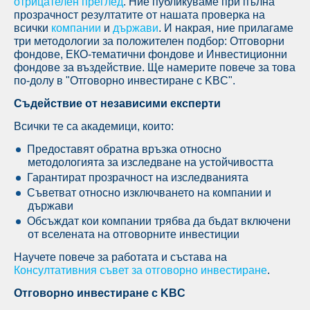
отрицателен преглед
. Ние публикуваме при пълна
прозрачност резултатите от нашата проверка на
всички
компании
и
държави
. И накрая, ние прилагаме
три методологии за положителен подбор: Отговорни
фондове, ЕКО-тематични фондове и Инвестиционни
фондове за въздействие. Ще намерите повече за това
по-долу в "Отговорно инвестиране с KBC".
Съдействие от независими експерти
Всички те са академици, които:
Предоставят обратна връзка относно
методологията за изследване на устойчивостта
Гарантират прозрачност на изследванията
Съветват относно изключването на компании и
държави
Обсъждат кои компании трябва да бъдат включени
от вселената на отговорните инвестиции
Научете повече за работата и състава на
Консултативния съвет за отговорно инвестиране
.
Отговорно инвестиране с KBC