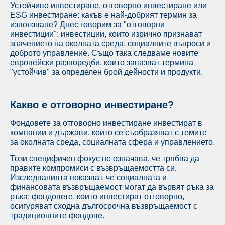
Устойчиво инвестиране, отговорно инвестиране или
ESG инвестиране: какъв е най-добрият термин за
използване? Днес говорим за "отговорни
инвестиции": инвестиции, които изрично признават
значението на околната среда, социалните въпроси и
доброто управление. Също така следваме новите
европейски разпоредби, които запазват термина
"устойчив" за определен брой дейности и продукти.
Какво е отговорно инвестиране?
Фондовете за отговорно инвестиране инвестират в
компании и държави, които се съобразяват с темите
за околната среда, социалната сфера и управлението.
Този специфичен фокус не означава, че трябва да
правите компромиси с възвръщаемостта си.
Изследванията показват, че социалната и
финансовата възвръщаемост могат да вървят ръка за
ръка: фондовете, които инвестират отговорно,
осигуряват сходна дългосрочна възвръщаемост с
традиционните фондове.