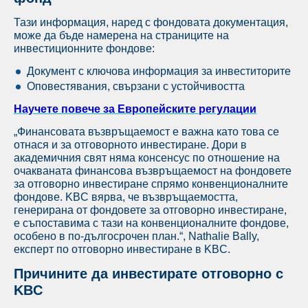
Тази информация, наред с фондовата документация,
може да бъде намерена на страниците на
инвестиционните фондове:
Документ с ключова информация за инвеститорите
Оповестявания, свързани с устойчивостта
Научете повече за Европейските регулации
„Финансовата възвръщаемост е важна като това се
отнася и за отговорното инвестиране. Дори в
академичния свят няма консенсус по отношение на
очакваната финансова възвръщаемост на фондовете
за отговорно инвестиране спрямо конвенционалните
фондове. KBC вярва, че възвръщаемостта,
генерирана от фондовете за отговорно инвестиране,
е съпоставима с тази на конвенционалните фондове,
особено в по-дългосрочен план.“, Nathalie Bally,
експерт по отговорно инвестиране в KBC.
Причините да инвестирате отговорно с
KBC