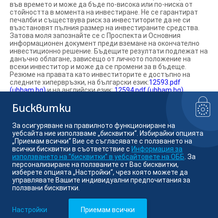
във времето и може да бъде по-висока или по-ниска от
стойността в момента на инвестиране. Не се гарантират
печалби и съществува риск за инвеститорите да не си
възстановят пълния размер на инвестираните средства.
Затова моля запознайте се с Проспекта и Основния
информационен документ преди вземане на окончателно
инвестиционно решение. Бъдещите резултати подлежат на
данъчно облагане, зависещо от личното положение на
всеки инвеститор и може да се промени за в бъдеще.
Резюме на правата като инвеститорите е достъпно на
следните хипервръзки, на български език:
12593.pdf
(ubbam.bg)
и на английски език:
12594.pdf (ubbam.bg)
.
Информираме ви, че „Кей Би Си Асет Мениджмънт Н.В.“
Белгия може да вземе решение да прекрати предлагането
Бисквитки
на фондовете на територията на Република България.
За осигуряване на правилното функциониране на
уебсайта ние използваме „бисквитки“. Избирайки опцията
Намерете ни в социалните мрежи:
„Приемам всички“ Вие се съгласявате с ползването на
всички бисквитки в съответствие с
Информация за
използването на “бисквитки” в уебсайтовете на ОББ
. За
персонализиране на ползваните от Вас бисквитки,
изберете опцията „Настройки“, чрез която можете да
© Кей Би Си Асет Мениджмънт
управлявате Вашите индивидуални предпочитания за
ползвани бисквитки.
Member of KBC group
Настройки
Приемам всички