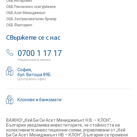
ОББ Интерлийз
ОББ Пенсионно осигуряване
ОББ Асет Мениджмънт
ОББ Застрахователен брокер
ОББ Факторинг
Свържете се с нас
0700 1 17 17
Национална линия
София,
бул. Витоша 89Б
Централен офис
Клонове и банкомати
ВАЖНО! „Кей Би Си Асет Мениджмънт Н.В. – КЛОН“,
България уведомява инвеститорите, че стойността на
колективните инвестиционни схеми, управлявани от „Кей
Би Си Асет Мениджмънт НВ – КЛОН“, България се променя