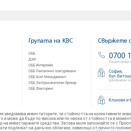
Групата на KBC
Свържете с
ОББ
0700 1
ДЗИ
Национална 
ОББ Интерлийз
ОББ Пенсионно осигуряване
София,
бул. Витош
ОББ Асет Мениджмънт
Централен о
ОББ Застрахователен брокер
ОББ Факторинг
Клонове и 
ия уведомява инвеститорите, че стойността на колективните инве
 и може да бъде по-висока или по-ниска от стойността в момент
ер на инвестираните средства. Затова моля запознайте се с Про
ти подлежат на данъчно облагане, зависещо от личното положени