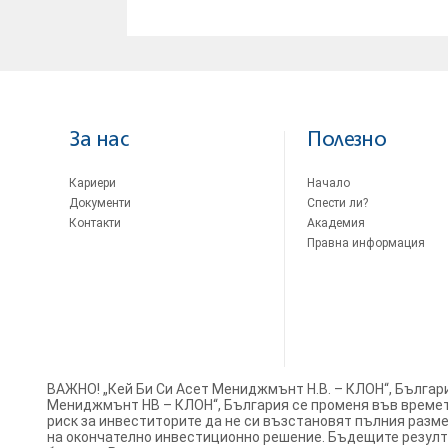
За нас
Полезно
Кариери
Начало
Документи
Спести ли?
Контакти
Академия
Правна информация
ВАЖНО! „Кей Би Си Асет Мениджмънт Н.В. – КЛОН“, Българ
Мениджмънт НВ – КЛОН“, България се променя във времето
риск за инвеститорите да не си възстановят пълния разм
на окончателно инвестиционно решение. Бъдещите резулта