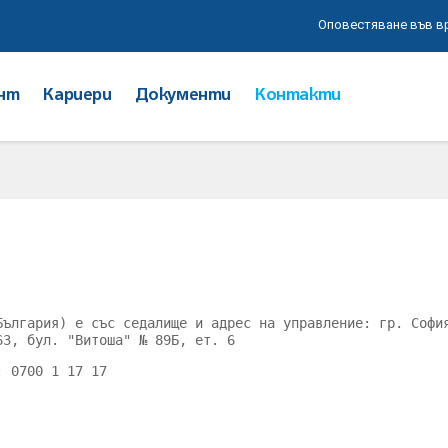
Оповестяване във в
нт
Кариери
Документи
Контакти
България) е със седалище и адрес на управление: гр. Софи
63, бул. "Витоша" № 89Б, ет. 6
: 0700 1 17 17