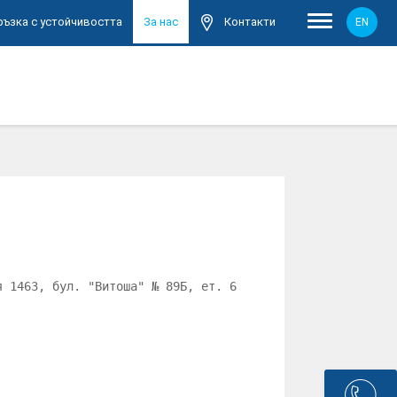
Контакти
ръзка с устойчивостта
За нас
EN
я 1463, бул. "Витоша" № 89Б, ет. 6