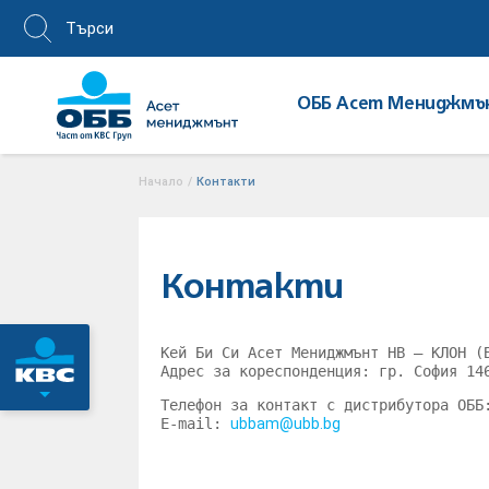
ОББ Асет Мениджмъ
Начало
/
Контакти
Контакти
Кей Би Си Асет Мениджмънт НВ – КЛОН (
Адрес за кореспонденция: гр. София 14
Телефон за контакт с дистрибутора ОББ
E-mail:
ubbam@ubb.bg