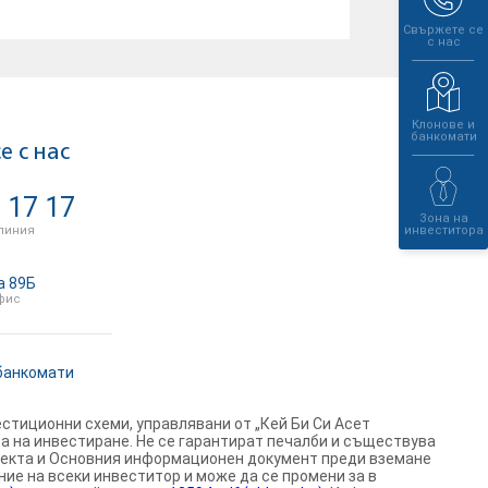
Свържете се
с нас
Клонове и
банкомати
е с нас
 17 17
Зона на
линия
инвеститора
а 89Б
фис
банкомати
стиционни схеми, управлявани от „Кей Би Си Асет
а на инвестиране. Не се гарантират печалби и съществува
спекта и Основния информационен документ преди вземане
е на всеки инвеститор и може да се промени за в