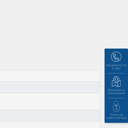
Свържете се
с нас
Клонове и
банкомати
Зона на
инвеститора