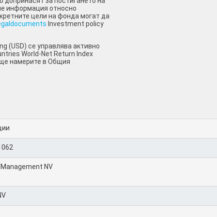
о допринасят за постигането на
ече информация относно
кретните цели на фонда могат да
egaldocuments
Investment policy
ting (USD) се управлява активно
ntries World-Net Return Index
 ще намерите в Общия
ции
1062
t Management NV
NV