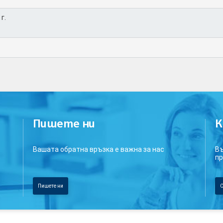
г.
Пишете ни
К
Вашата обратна връзка е важна за нас
Въ
пр
Пишете ни
С