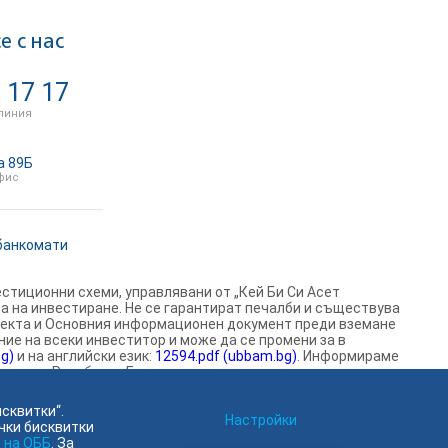
е с нас
 17 17
линия
а 89Б
фис
банкомати
стиционни схеми, управлявани от „Кей Би Си Асет
а на инвестиране. Не се гарантират печалби и съществува
спекта и Основния информационен документ преди вземане
е на всеки инвеститор и може да се промени за в
g)
и на английски език:
12594.pdf (ubbam.bg)
. Информираме
ията на Република България.
сквитки“.
Намерете ни в социалните мрежи:
Настройки
чки бисквитки
 на ОББ
. За