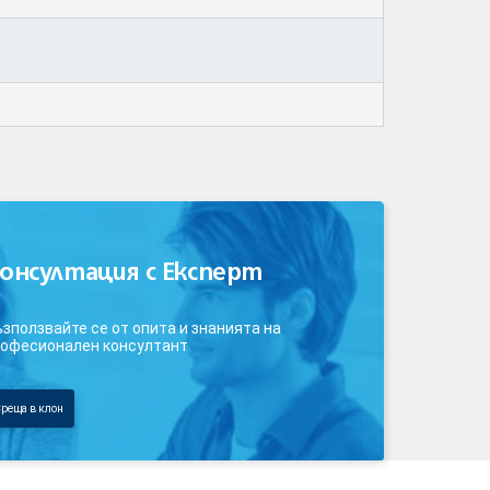
онсултация с Експерт
зползвайте се от опита и знанията на
офесионален консултант
реща в клон