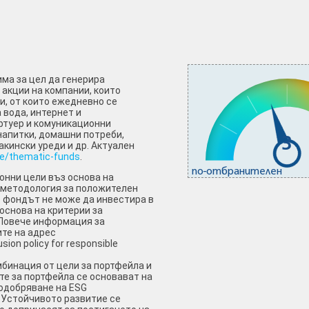
 има за цел да генерира
акции на компании, които
и, от които ежедневно се
 вода, интернет и
фтуер и комуникационни
напитки, домашни потреби,
3
акински уреди и др. Актуален
e/thematic-funds
.
по-отбранителен
онни цели въз основа на
 методология за положителен
е фондът не може да инвестира в
основа на критерии за
 Повече информация за
те на адрес
sion policy for responsible
бинация от цели за портфейла и
те за портфейла се основават на
одобряване на ESG
 Устойчивото развитие се