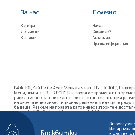
За нас
Полезно
Кариери
Начало
Документи
Спести ли?
Контакти
Академия
Правна информация
ВАЖНО! „Кей Би Си Асет Мениджмънт Н.В. – КЛОН“, Българ
Мениджмънт НВ – КЛОН“, България се променя във времето
риск за инвеститорите да не си възстановят пълния разм
на окончателно инвестиционно решение. Бъдещите резулта
бъдеще. Резюме на правата като инвеститорите е достъпно
ви, че „Кей Би Си Асет Мениджмънт Н.В.“ Белгия може да 
За осигуряв
Избирайки о
Бисквитки
в съответст