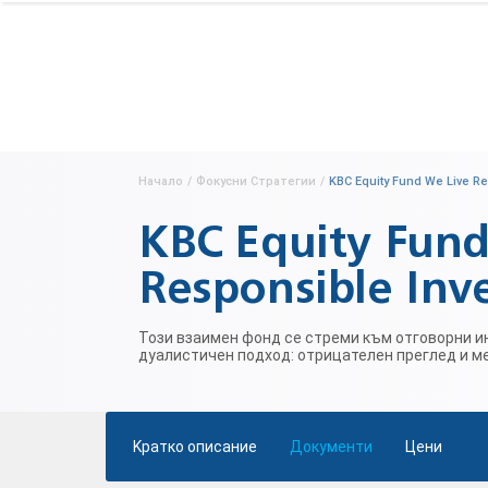
Начало
/
Фокусни Стратегии
/
KBC Equity Fund We Live Re
KBC Equity Fund
Responsible Inv
Този взаимен фонд се стреми към отговорни и
дуалистичен подход: отрицателен преглед и м
Kратко описание
Документи
Цени