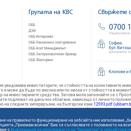
Групата на KBC
Свържете с
ОББ
0700 1
ДЗИ
Национална 
ОББ Интерлийз
ОББ Пенсионно осигуряване
София,
бул. Витош
ОББ Асет Мениджмънт
Централен о
ОББ Застрахователен брокер
ОББ Факторинг
Клонове и 
ия уведомява инвеститорите, че стойността на колективните инве
 и може да бъде по-висока или по-ниска от стойността в момент
ер на инвестираните средства. Затова моля запознайте се с Про
ти подлежат на данъчно облагане, зависещо от личното положени
 на следните хипервръзки, на български език:
12593.pdf (ubbam.b
вземе решение да прекрати предлагането на фондовете на територ
ане на правилното функциониране на уебсайта ние използваме „би
пцията „Приемам всички“ Вие се съгласявате с ползването на вси
вие с
Информация за използването на “бисквитки” в уебсайтовете