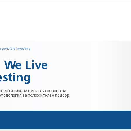
sponsible Investing
 We Live
esting
нвестиционни цели въз основа на
етодология за положителен подбор.