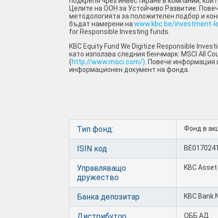
подкрепя чрез инвестиране в компании, коит
Целите на ООН за Устойчиво Развитие. Пов
методологията за положителен подбор и кон
бъдат намерени на
www.kbc.be/investment-l
for Responsible Investing funds.
KBC Equity Fund We Digitize Responsible Inves
като използва следния бенчмарк: MSCI All Cou
(
http://www.msci.com/)
. Повече информация
информационен документ на фонда.
Тип фонд:
Фонд в ак
ISIN код
BE017024
Управляващо
KBC Asse
дружество
Банка депозитар
KBC Bank 
Дистрибутор
ОББ АД