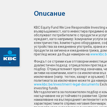
Описание
KBC Equity Fund We Live Responsible Investing
възвръщаемост, като инвестира предимно в 
обслужват потребителите с продукти и услуг
нуждаят, като например: kомунални услуги за
електричество, kомпютърно оборудване, со
устройства за ежедневна употреба, храна и 
продукти за хигиена и ежедневна грижа, дом
преглед може да бъде намерен на
www.kbc.b
Фондът се стреми към отговорни инвестици
дуалистичен подход: отрицателен преглед и
подбор. Отрицателният преглед означава, ч
активи на компании, които са изключени въз 
изключване (напр. тютюн, хазарт и оръжия).
политиката за изключване можете да намери
www.kbc.be/investment-legal-documents
Exclu
investing funds.
Методологията за положителен подбор е ком
насърчаване на устойчивото развитие. Цели
намаляване на въглеродният интензитет и п
характеристиките спрямо неговия бенчмарк.