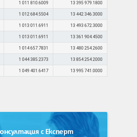
1 011 810.6009
13 395 979.1800
1 012 684.5504
13 442 346.3000
1 013 011.6911
13 493 672.3000
1 013 011.6911
13 361 904.4500
1 014 657.7831
13 480 254.2600
1 044 385.2373
13 854 254.2000
1 049 401.6417
13 995 741.0000
онсултация с Експерт