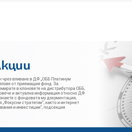
Акции
ан чрез вливане в ДФ „ОББ Платинум
ялове от приемащия фонд. За
мирате в клоновете на дистрибутора ОББ,
 повече и актуална информация относно ДФ
познаете с фондовата му документация,
 „Фокусни стратегии“, както и интернет
явания и инвестиции“, подсекция