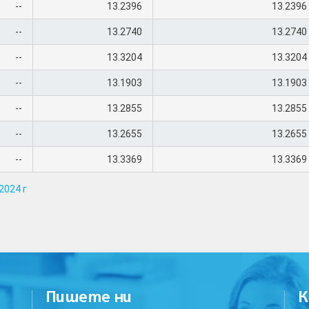
--
13.2396
13.2396
--
13.2740
13.2740
--
13.3204
13.3204
--
13.1903
13.1903
--
13.2855
13.2855
--
13.2655
13.2655
--
13.3369
13.3369
2024 г
Пишете ни
К