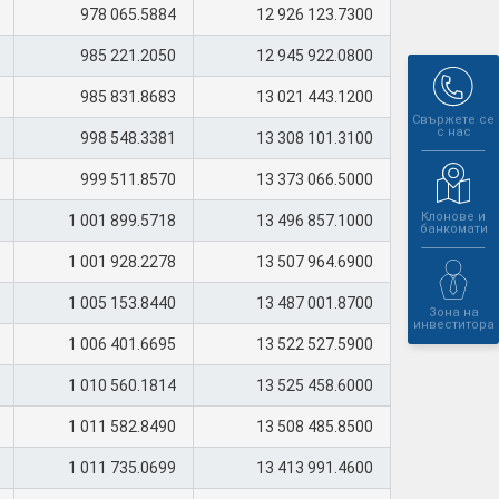
978 065.5884
12 926 123.7300
985 221.2050
12 945 922.0800
985 831.8683
13 021 443.1200
Свържете се
с нас
998 548.3381
13 308 101.3100
999 511.8570
13 373 066.5000
Клонове и
1 001 899.5718
13 496 857.1000
банкомати
1 001 928.2278
13 507 964.6900
1 005 153.8440
13 487 001.8700
Зона на
инвеститора
1 006 401.6695
13 522 527.5900
1 010 560.1814
13 525 458.6000
1 011 582.8490
13 508 485.8500
1 011 735.0699
13 413 991.4600