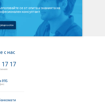
зползвайте се от опита и знанията на
офесионален консултант
реща в клон
е с нас
 17 17
линия
а 89Б
фис
банкомати