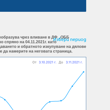
 преобразува чрез вливане в ДФ „ОББ
Избери период
спряно на 04.11.2021г. като
аването и обратното изкупуване на дялове
е да намерите на неговата страница.
От
3.10.2021 г.
До
3.11.2021 г.