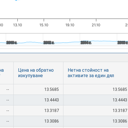
10
13.10
15.10
19.10
21.10
2
2010 г.
2010 г.
2012 г.
2012 г.
2014 г.
2014 г.
2016 г
2016 г
на
Цена на обратно
Нетна стойност на
т
изкупуване
активите за един дял
--
13.5685
13.5685
--
13.4443
13.4443
--
13.3187
13.3187
--
13.3086
13.3086