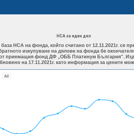
НСА за един дял
на база НСА на фонда, който считано от 12.11.2021г. се
ратното изкупуване на дялове на фонда бе окончателно 
от приемащия фонд ДФ „ОББ Платинум България“. Изд
овено на 17.11.2021г. като информация за цените мож
All