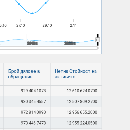
5.10
27.10
29.10
2.11
.
.
2018 г.
2018 г.
2020 г.
2020 г.
Брой дялове в
Нетна Стойност на
обращение
активите
929 404.1078
12 610 624.0700
930 345.4557
12 507 809.2700
972 814.0990
12 956 655.2000
973 446.7478
12 955 224.0500