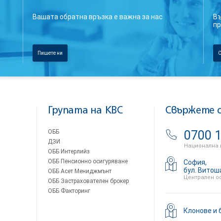
Вашата обратна връзка е важна за нас
Въ
пр
Пишете ни
С
Групата на KBC
Свържете с
ОББ
0700 1
ДЗИ
Национална 
ОББ Интерлийз
ОББ Пенсионно осигуряване
София,
бул. Витош
ОББ Асет Мениджмънт
Централен о
ОББ Застрахователен брокер
ОББ Факторинг
Клонове и 