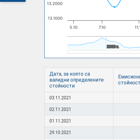
13.2000
13.1000
5.10
7.10
11.
2008 г.
2008 г.
Дата, за която са
Емисион
валидни определените
стойнос
стойности
03.11.2021
02.11.2021
01.11.2021
29.10.2021