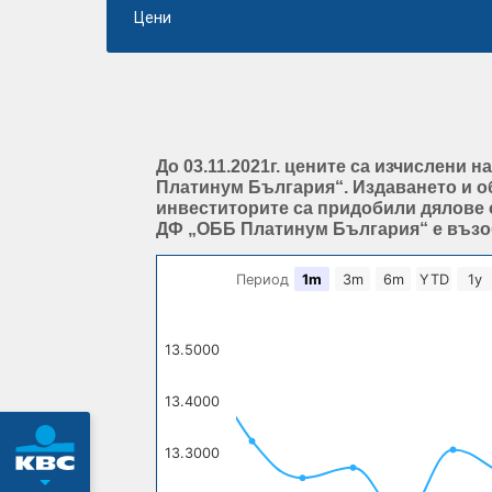
Цени
До 03.11.2021г. цените са изчислени 
Платинум България“. Издаването и об
инвеститорите са придобили дялове 
ДФ „ОББ Платинум България“ е възобн
Период
1m
3m
6m
YTD
1y
13.5000
13.4000
13.3000