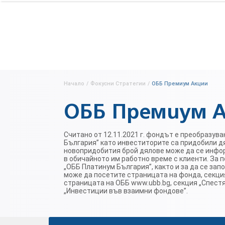
Начало
/
Фокусни Стратегии
/
ОББ Премиум Акции
ОББ Премиум 
Считано от 12.11.2021 г. фондът е преобразув
България” като инвеститорите са придобили д
новопридобития брой дялове може да се инфор
в обичайното им работно време с клиенти. За
„ОББ Платинум България”, както и за да се за
може да посетите страницата на фонда, секция
страницата на ОББ www.ubb.bg, секция „Спест
„Инвестиции във взаимни фондове”.